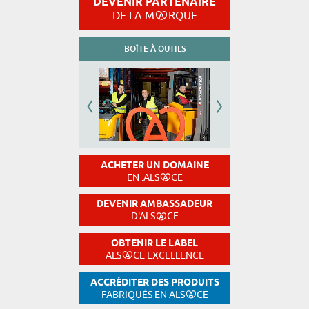
DEVENIR PARTENAIRE
DE LA M
RQUE
BOÎTE À OUTILS
ACHETER UN DOMAINE
EN .ALS
CE
DEVENIR AMBASSADEUR
D'ALS
CE
OBTENIR LE LABEL
ALS
CE EXCELLENCE
ACCRÉDITER DES PRODUITS
FABRIQUÉS EN ALS
CE