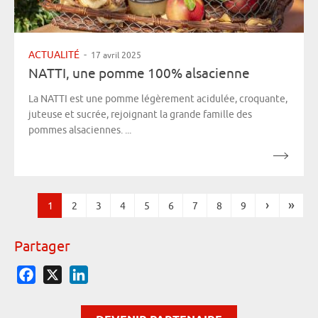
ACTUALITÉ
-
17 avril 2025
NATTI, une pomme 100% alsacienne
La NATTI est une pomme légèrement acidulée, croquante,
juteuse et sucrée, rejoignant la grande famille des
pommes alsaciennes. ...
›
»
1
2
3
4
5
6
7
8
9
Pages
Partager
Facebook
X
LinkedIn