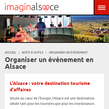
Aller au contenu principal
Panneau de gestion des cookies
ACCUEIL
BOÎTE À OUTILS
ORGANISER UN ÉVÉNEMENT
Vous êtes ici
Organiser un événement en
Alsace
L'Alsace : votre destination tourisme
d'affaires
Située au cœur de l'Europe, l'Alsace est une destination
idéale tant pour les touristes que pour les investisseurs.