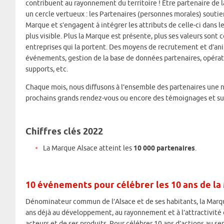
contribuent au rayonnement du territoire ! Être partenaire de la
un cercle vertueux : les Partenaires (personnes morales) soutie
Marque et s’engagent à intégrer les attributs de celle-ci dans 
plus visible. Plus la Marque est présente, plus ses valeurs sont c
entreprises qui la portent. Des moyens de recrutement et d’ani
événements, gestion de la base de données partenaires, opérat
supports, etc.
Chaque mois, nous diffusons à l’ensemble des partenaires une n
prochains grands rendez-vous ou encore des témoignages et suc
Chiffres clés 2022
La Marque Alsace atteint les
10 000 partenaires
.
10 événements pour célébrer les 10 ans de l
Dénominateur commun de l’Alsace et de ses habitants, la Marq
ans déjà au développement, au rayonnement et à l’attractivité d
acteurs et de ses produits. Pour célébrer 10 ans d’actions au ser