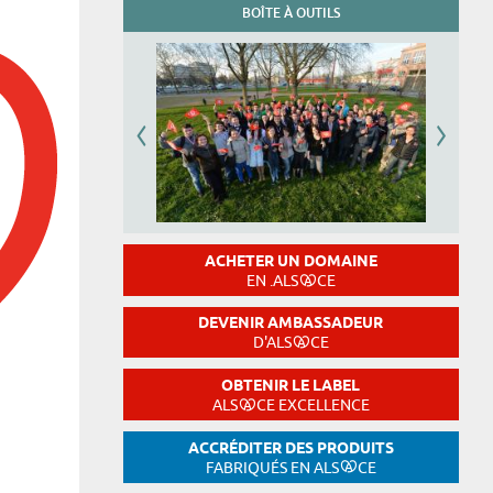
BOÎTE À OUTILS
ACHETER UN DOMAINE
EN .ALS
CE
DEVENIR AMBASSADEUR
D'ALS
CE
OBTENIR LE LABEL
ALS
CE EXCELLENCE
ACCRÉDITER DES PRODUITS
FABRIQUÉS EN ALS
CE