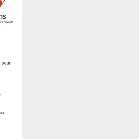
e pour
e
aux