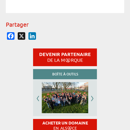
Partager
Facebook
X
LinkedIn
DEVENIR PARTENAIRE
DE LA M
RQUE
BOÎTE À OUTILS
ACHETER UN DOMAINE
EN .ALS
CE