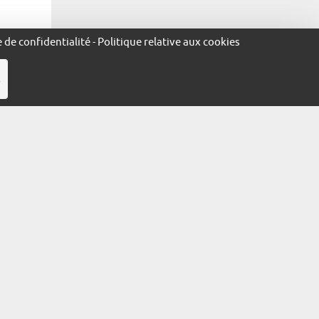
e de confidentialité
-
Politique relative aux cookies
R
ante :
ées à
ficie
e
n ligne à