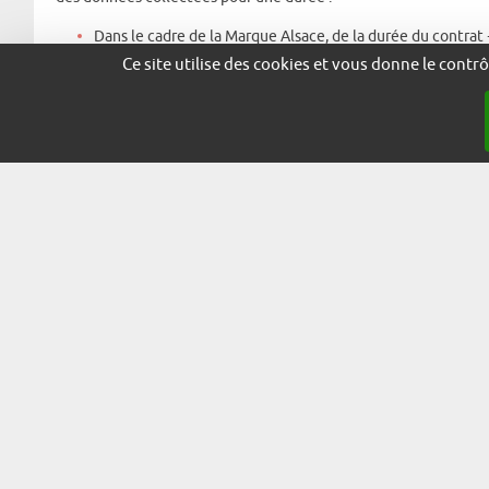
Dans le cadre de la Marque Alsace, de la durée du contrat 
Ce site utilise des cookies et vous donne le contr
TRANSMISSION DES DONNÉES A DES TIERS
/
ARTICLE 4 – RESPONSABLE DU TRAITEMENT DES DONNÉE
Le responsable du traitement des données à caractère personnel
rgpd@adira.com ou par voie postale : Parc des Collines 68 ru
Le responsable du traitement des données est chargé de déterm
caractère personnel.
ARTICLE 5 – DROITS DE L’UTILISATEUR
Conformément à la loi informatique et libertés, et au Règlemen
d’un droit d’accès, de rectification, de suppression, d’oppositi
question sur le traitement de ses données, il peut contacter la
: rgpd@adira.com
S’il estime après nous avoir contactés que ses droits Informatiq