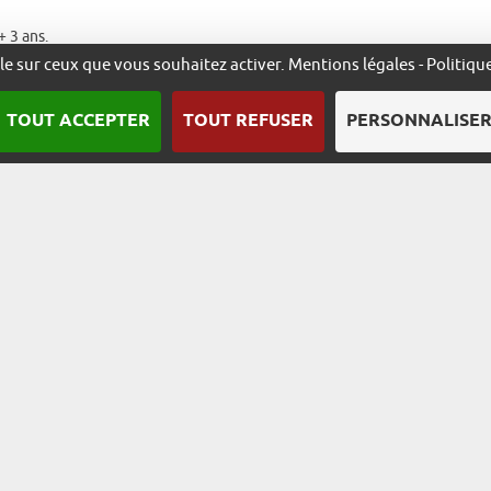
+ 3 ans.
ôle sur ceux que vous souhaitez activer.
Mentions légales
-
Politiqu
TOUT ACCEPTER
TOUT REFUSER
PERSONNALISE
S
 est l’Association ADIRA qui peut être contactée sur la boite mail suiv
e Jean Monnet 68200 Mulhouse, France.
iner les finalités et les moyens mis au service du traitement des donn
t général à la protection des données (UE) 2016/679, l’utilisateur béné
on et de portabilité de ses données. Pour exercer ces droits ou pour tout
 Direction de l’ADIRA en procurant une copie de la pièce d’identité
ue et Libertés ne sont pas respectés, il peut adresser une réclamation e