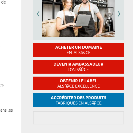
, de
t
ACHETER UN DOMAINE
EN .ALS
CE
DEVENIR AMBASSADEUR
D'ALS
CE
OBTENIR LE LABEL
es
ALS
CE EXCELLENCE
ACCRÉDITER DES PRODUITS
FABRIQUÉS EN ALS
CE
ans les