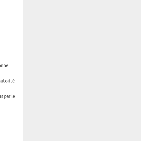
sonne
autorité
s par le