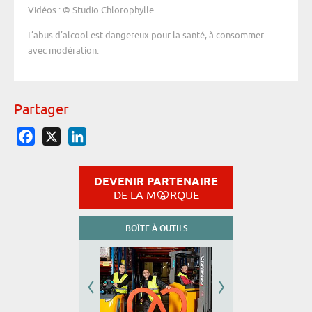
Vidéos : © Studio Chlorophylle
L’abus d’alcool est dangereux pour la santé, à consommer
avec modération.
Partager
Facebook
X
LinkedIn
DEVENIR PARTENAIRE
DE LA M
RQUE
BOÎTE À OUTILS