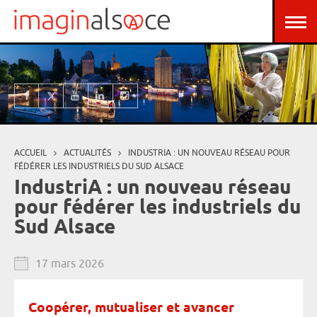
Aller au contenu principal
Panneau de gestion des cookies
ACCUEIL
ACTUALITÉS
INDUSTRIA : UN NOUVEAU RÉSEAU POUR
Vous êtes ici
FÉDÉRER LES INDUSTRIELS DU SUD ALSACE
IndustriA : un nouveau réseau
pour fédérer les industriels du
Sud Alsace
17 mars 2026
Coopérer, mutualiser et avancer