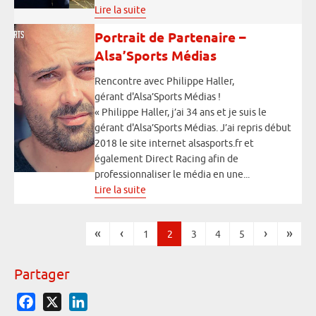
Lire la suite
Portrait de Partenaire –
Alsa’Sports Médias
Rencontre avec Philippe Haller,
gérant d'Alsa’Sports Médias !
« Philippe Haller, j’ai 34 ans et je suis le
gérant d'Alsa’Sports Médias. J’ai repris début
2018 le site internet alsasports.fr et
également Direct Racing afin de
professionnaliser le média en une...
Lire la suite
«
‹
›
»
1
2
3
4
5
Pages
Partager
Facebook
X
LinkedIn