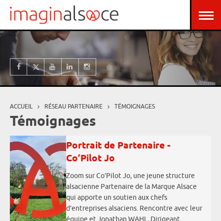
Aller au contenu principal
Panneau de gestion des cookies
ACCUEIL
RÉSEAU PARTENAIRE
TÉMOIGNAGES
Vous êtes ici
Témoignages
Portrait de Partenaire -
Co’Pilot Jo
Zoom sur Co’Pilot Jo, une jeune structure
alsacienne Partenaire de la Marque Alsace
qui apporte un soutien aux chefs
d’entreprises alsaciens. Rencontre avec leur
équipe et Jonathan WAHL, Dirigeant