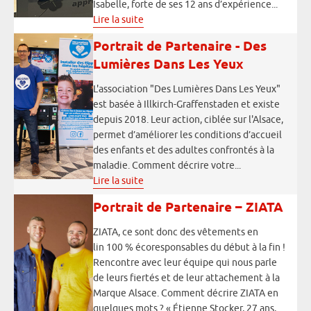
Isabelle, forte de ses 12 ans d’expérience...
Lire la suite
Portrait de Partenaire - Des
Lumières Dans Les Yeux
L'association "Des Lumières Dans Les Yeux"
est basée à Illkirch-Graffenstaden et existe
depuis 2018. Leur action, ciblée sur l'Alsace,
permet d’améliorer les conditions d’accueil
des enfants et des adultes confrontés à la
maladie. Comment décrire votre...
Lire la suite
Portrait de Partenaire – ZIATA
ZIATA, ce sont donc des vêtements en
lin 100 % écoresponsables du début à la fin !
Rencontre avec leur équipe qui nous parle
de leurs fiertés et de leur attachement à la
Marque Alsace. Comment décrire ZIATA en
quelques mots ? « Étienne Stocker, 27 ans,