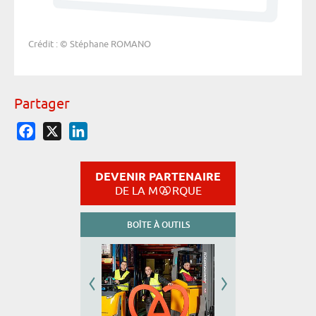
Crédit : © Stéphane ROMANO
Partager
Facebook
X
LinkedIn
DEVENIR PARTENAIRE
DE LA M
RQUE
BOÎTE À OUTILS