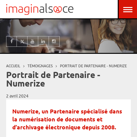
Aller au contenu principal
Panneau de gestion des cookies
ACCUEIL
TÉMOIGNAGES
PORTRAIT DE PARTENAIRE - NUMERIZE
Vous êtes ici
Portrait de Partenaire -
Numerize
2 avril 2024
Numerize, un Partenaire spécialisé dans
la numérisation de documents et
d’archivage électronique depuis 2008.