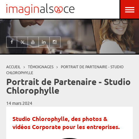
Aller au contenu principal
Panneau de gestion des cookies
ACCUEIL
TÉMOIGNAGES
PORTRAIT DE PARTENAIRE - STUDIO
Vous êtes ici
CHLOROPHYLLE
Portrait de Partenaire - Studio
Chlorophylle
14 mars 2024
Studio Chlorophylle, des photos &
vidéos Corporate pour les entreprises.