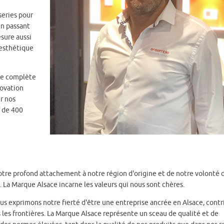
series pour
en passant
esure aussi
 esthétique
me complète
novation
r nos
f de 400
notre profond attachement à notre région d'origine et de notre volonté 
a Marque Alsace incarne les valeurs qui nous sont chères.
ous exprimons notre fierté d'être une entreprise ancrée en Alsace, cont
s les frontières. La Marque Alsace représente un sceau de qualité et de