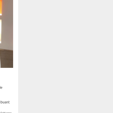
de
ribuant