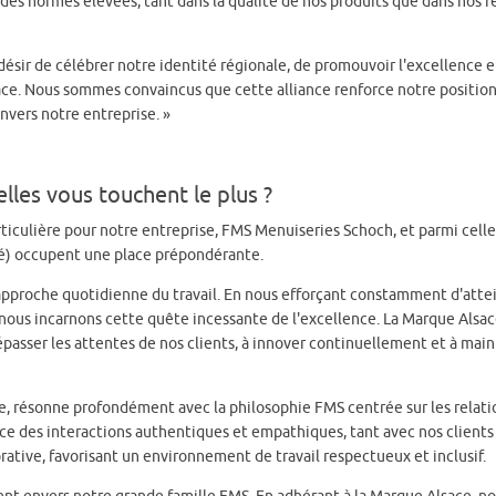
es normes élevées, tant dans la qualité de nos produits que dans nos r
ésir de célébrer notre identité régionale, de promouvoir l'excellence e
ace. Nous sommes convaincus que cette alliance renforce notre position
nvers notre entreprise. »
lles vous touchent le plus ?
rticulière pour notre entreprise, FMS Menuiseries Schoch, et parmi celles
té) occupent une place prépondérante.
 approche quotidienne du travail. En nous efforçant constamment d'atte
 nous incarnons cette quête incessante de l'excellence. La Marque Alsac
asser les attentes de nos clients, à innover continuellement et à main
e, résonne profondément avec la philosophie FMS centrée sur les relati
e des interactions authentiques et empathiques, tant avec nos clients
ative, favorisant un environnement de travail respectueux et inclusif.
nt envers notre grande famille FMS. En adhérant à la Marque Alsace, n