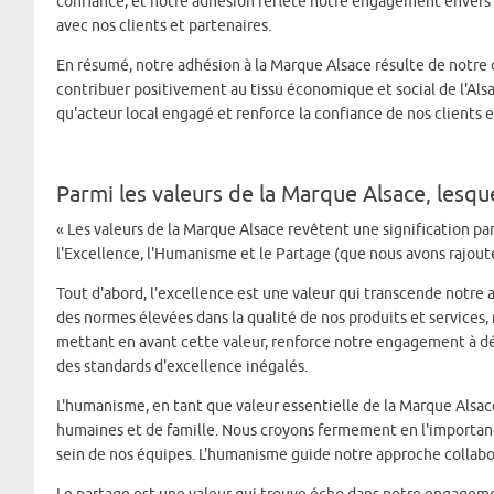
confiance, et notre adhésion reflète notre engagement envers d
avec nos clients et partenaires.
En résumé, notre adhésion à la Marque Alsace résulte de notre d
contribuer positivement au tissu économique et social de l'Als
qu'acteur local engagé et renforce la confiance de nos clients e
Parmi les valeurs de la Marque Alsace, lesque
« Les valeurs de la Marque Alsace revêtent une signification pa
l'Excellence, l'Humanisme et le Partage (que nous avons rajou
Tout d'abord, l'excellence est une valeur qui transcende notre
des normes élevées dans la qualité de nos produits et services,
mettant en avant cette valeur, renforce notre engagement à dép
des standards d'excellence inégalés.
L'humanisme, en tant que valeur essentielle de la Marque Alsac
humaines et de famille. Nous croyons fermement en l'importanc
sein de nos équipes. L'humanisme guide notre approche collabor
Le partage est une valeur qui trouve écho dans notre engageme