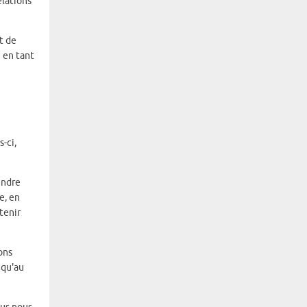
elations
t de
 en tant
-ci,
indre
e, en
tenir
ons
 qu'au
ous nous