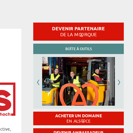
DEVENIR PARTENAIRE
DE LA M
RQUE
BOÎTE À OUTILS
ACHETER UN DOMAINE
EN .ALS
CE
ctive,