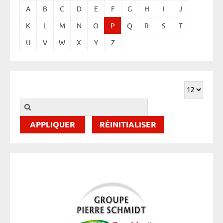
A
B
C
D
E
F
G
H
I
J
K
L
M
N
O
P
Q
R
S
T
U
V
W
X
Y
Z
RÉINITIALISER