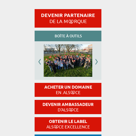
DEVENIR PARTENAIRE
DE LA M
RQUE
BOÎTE À OUTILS
ACHETER UN DOMAINE
EN .ALS
CE
DEVENIR AMBASSADEUR
D'ALS
CE
OBTENIR LE LABEL
ALS
CE EXCELLENCE