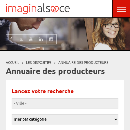
Aller au contenu principal
Panneau de gestion des cookies
ACCUEIL
LES DISPOSITIFS
ANNUAIRE DES PRODUCTEURS
Vous êtes ici
Annuaire des producteurs
Lancez votre recherche