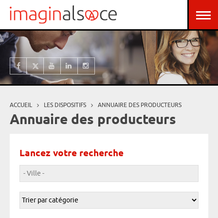
Aller au contenu principal
Panneau de gestion des cookies
ACCUEIL
LES DISPOSITIFS
ANNUAIRE DES PRODUCTEURS
Vous êtes ici
Annuaire des producteurs
Lancez votre recherche