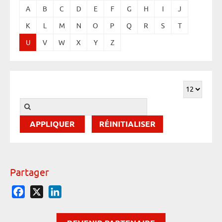
A
B
C
D
E
F
G
H
I
J
K
L
M
N
O
P
Q
R
S
T
U
V
W
X
Y
Z
RÉINITIALISER
Partager
Facebook
X
LinkedIn