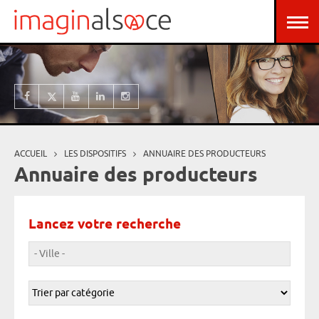
Aller au contenu principal
Panneau de gestion des cookies
ACCUEIL
LES DISPOSITIFS
ANNUAIRE DES PRODUCTEURS
Vous êtes ici
Annuaire des producteurs
Lancez votre recherche