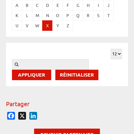
A
B
C
D
E
F
G
H
I
J
K
L
M
N
O
P
Q
R
S
T
U
V
W
X
Y
Z
RÉINITIALISER
Partager
Facebook
X
LinkedIn