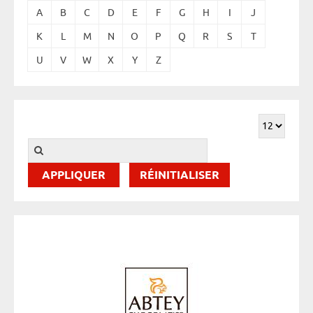
A
B
C
D
E
F
G
H
I
J
K
L
M
N
O
P
Q
R
S
T
U
V
W
X
Y
Z
RÉINITIALISER