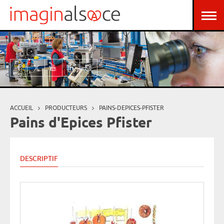
Aller au contenu principal
Panneau de gestion des cookies
ACCUEIL
PRODUCTEURS
PAINS-DEPICES-PFISTER
Vous êtes ici
Pains d'Epices Pfister
DESCRIPTIF