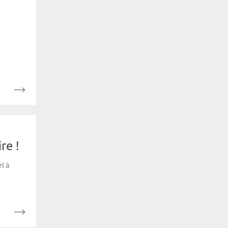
re !
l à