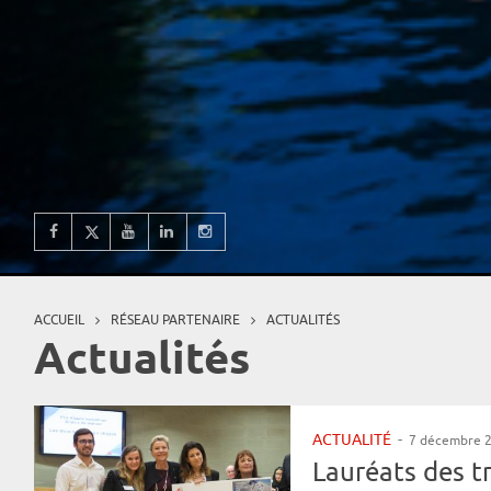
ACCUEIL
RÉSEAU PARTENAIRE
ACTUALITÉS
Vous êtes ici
Actualités
ACTUALITÉ
-
7 décembre 
Lauréats des t