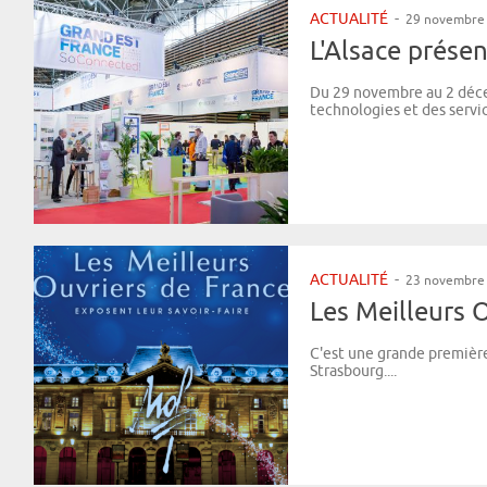
ACTUALITÉ
-
29 novembre
L'Alsace présen
Du 29 novembre au 2 décem
technologies et des servic
ACTUALITÉ
-
23 novembre
Les Meilleurs O
C'est une grande première
Strasbourg....