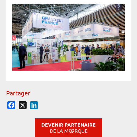
Partager
Facebook
X
LinkedIn
DEVENIR PARTENAIRE
DE LA M
RQUE