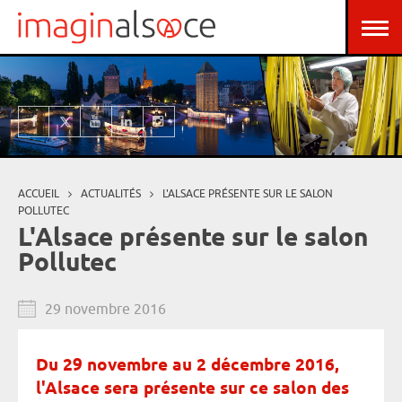
Aller au contenu principal
Panneau de gestion des cookies
ACCUEIL
ACTUALITÉS
L'ALSACE PRÉSENTE SUR LE SALON
Vous êtes ici
POLLUTEC
L'Alsace présente sur le salon
Pollutec
29 novembre 2016
Du 29 novembre au 2 décembre 2016,
l'Alsace sera présente sur ce salon des