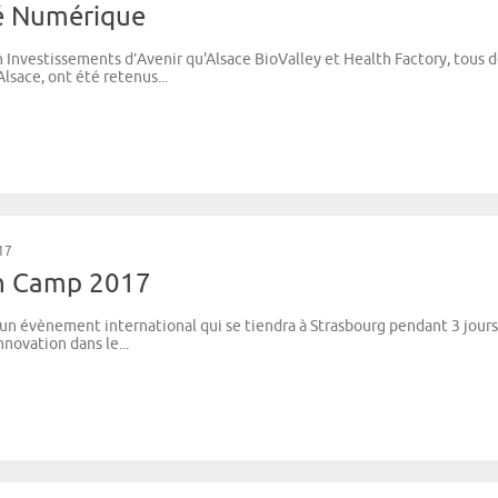
té Numérique
n Investissements d’Avenir qu'Alsace BioValley et Health Factory, tous 
lsace, ont été retenus...
17
h Camp 2017
n évènement international qui se tiendra à Strasbourg pendant 3 jours. 
innovation dans le...