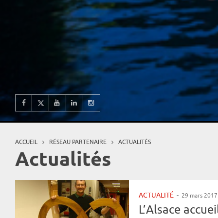
ACCUEIL
RÉSEAU PARTENAIRE
ACTUALITÉS
Vous êtes ici
Actualités
ACTUALITÉ
-
29 mars 2017
L’Alsace accue