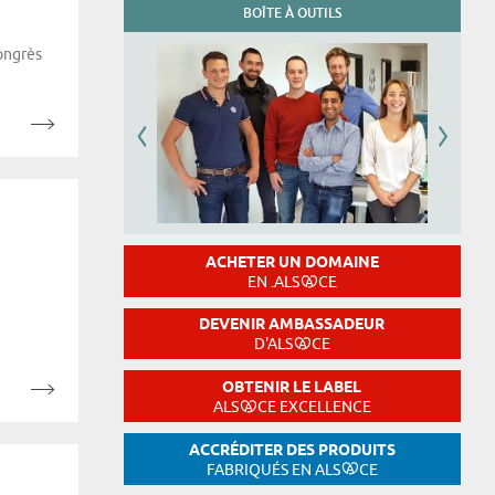
BOÎTE À OUTILS
ongrès
ACHETER UN DOMAINE
EN .ALS
CE
DEVENIR AMBASSADEUR
D'ALS
CE
OBTENIR LE LABEL
ALS
CE EXCELLENCE
ACCRÉDITER DES PRODUITS
FABRIQUÉS EN ALS
CE