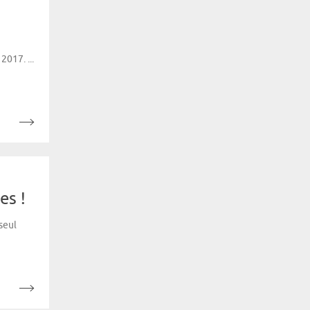
017. ...
es !
seul