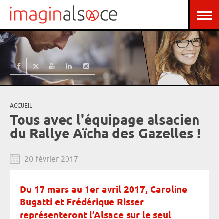
Aller au contenu principal
Panneau de gestion des cookies
ACCUEIL
Vous êtes ici
Tous avec l'équipage alsacien
du Rallye Aïcha des Gazelles !
20 février 2017
Du 17 mars au 1er avril 2017, Caroline
Bugatti et Frédérique Risser
représenteront l’Alsace sur le seul