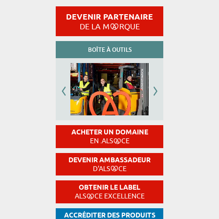
DEVENIR PARTENAIRE
DE LA M
RQUE
BOÎTE À OUTILS
ACHETER UN DOMAINE
EN .ALS
CE
DEVENIR AMBASSADEUR
D'ALS
CE
OBTENIR LE LABEL
ALS
CE EXCELLENCE
ACCRÉDITER DES PRODUITS