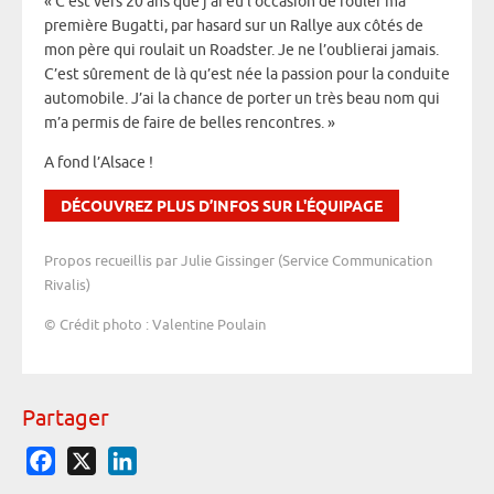
« C’est vers 20 ans que j’ai eu l’occasion de rouler ma
première Bugatti, par hasard sur un Rallye aux côtés de
mon père qui roulait un Roadster. Je ne l’oublierai jamais.
C’est sûrement de là qu’est née la passion pour la conduite
automobile. J’ai la chance de porter un très beau nom qui
m’a permis de faire de belles rencontres. »
A fond l’Alsace !
DÉCOUVREZ PLUS D’INFOS SUR L'ÉQUIPAGE
Propos recueillis par Julie Gissinger (Service Communication
Rivalis)
© Crédit photo : Valentine Poulain
Partager
Facebook
X
LinkedIn