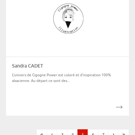
Sandra CADET
L'univers de Cigogne Power est coloré et d'inspiration 100%
alsacienne. Au départ ce sont des...
«
‹
›
»
3
4
5
6
7