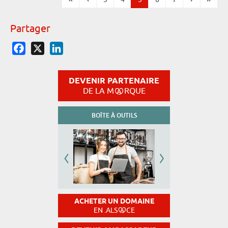
Pages
Partager
Facebook
X
LinkedIn
DEVENIR PARTENAIRE
DE LA M
RQUE
BOÎTE À OUTILS
ACHETER UN DOMAINE
EN .ALS
CE