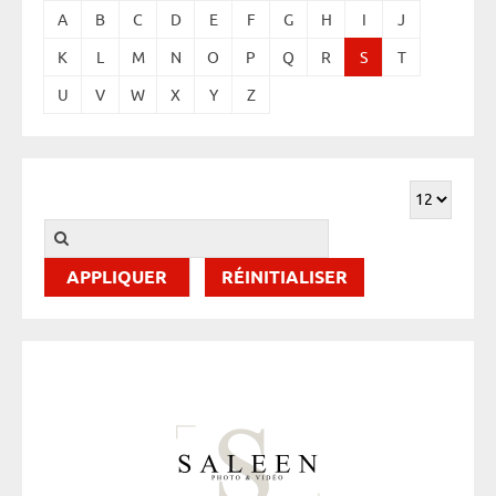
A
B
C
D
E
F
G
H
I
J
K
L
M
N
O
P
Q
R
S
T
U
V
W
X
Y
Z
RÉINITIALISER