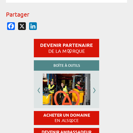
Partager
Facebook
X
LinkedIn
DEVENIR PARTENAIRE
DE LA M
RQUE
BOÎTE À OUTILS
ACHETER UN DOMAINE
EN .ALS
CE
DEVENIR AMBASSADEUR