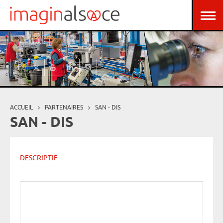
Aller au contenu principal
Panneau de gestion des cookies
ACCUEIL
PARTENAIRES
SAN - DIS
Vous êtes ici
SAN - DIS
DESCRIPTIF