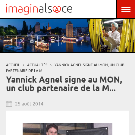
Aller au contenu principal
Panneau de gestion des cookies
ACCUEIL
ACTUALITÉS
YANNICK AGNEL SIGNE AU MON, UN CLUB
Vous êtes ici
PARTENAIRE DE LA M...
Yannick Agnel signe au MON,
un club partenaire de la M...
25 août 2014