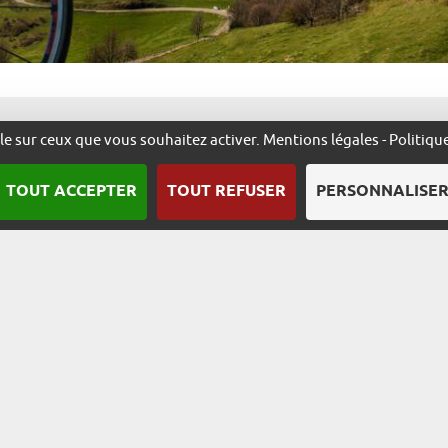
ôle sur ceux que vous souhaitez activer.
Mentions légales
-
Politiqu
TOUT ACCEPTER
TOUT REFUSER
PERSONNALISE
Nous contacter
Qui sommes-nous ?
Plan du site
Mentions l
Une démarche animée par l’ADIRA.
m
alsace.com
ambassadeurs.alsace
excellence.alsace
fabriq