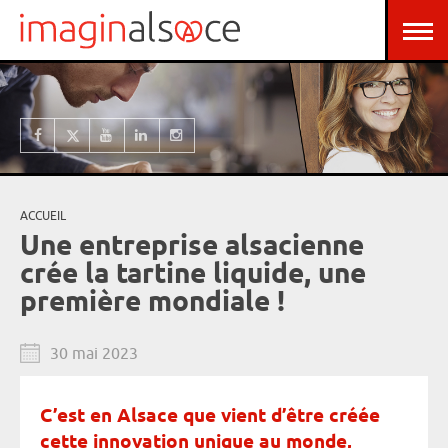
Aller au contenu principal
Panneau de gestion des cookies
ACCUEIL
Vous êtes ici
Une entreprise alsacienne
crée la tartine liquide, une
première mondiale !
30 mai 2023
C’est en Alsace que vient d’être créée
cette innovation unique au monde,