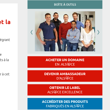
BOÎTE À OUTILS
t la
tégrant
de
ACHETER UN DOMAINE
s à la
EN .ALS
CE
DEVENIR AMBASSADEUR
r à cet
D'ALS
CE
OBTENIR LE LABEL
ALS
CE EXCELLENCE
ACCRÉDITER DES PRODUITS
FABRIQUÉS EN ALS
CE