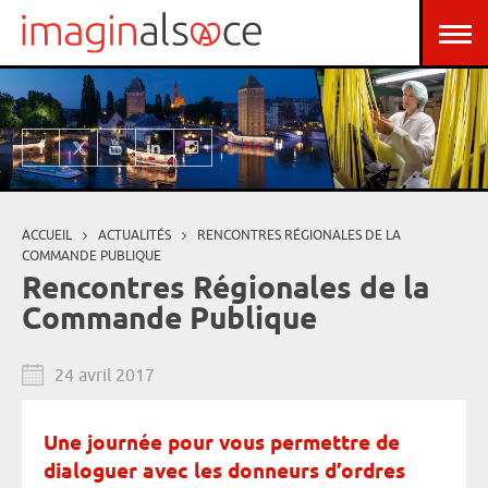
Aller au contenu principal
Panneau de gestion des cookies
ACCUEIL
ACTUALITÉS
RENCONTRES RÉGIONALES DE LA
Vous êtes ici
COMMANDE PUBLIQUE
Rencontres Régionales de la
Commande Publique
24 avril 2017
Une journée pour vous permettre de
dialoguer avec les donneurs d’ordres