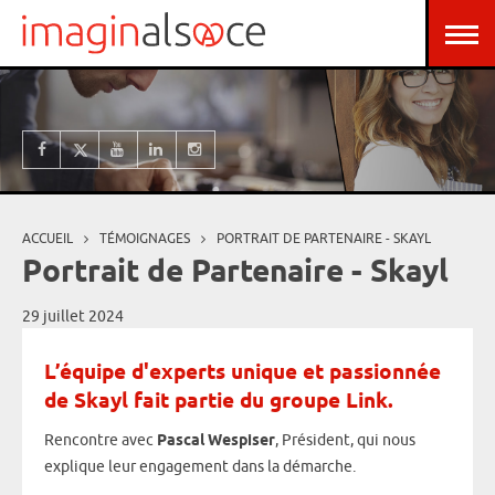
Aller au contenu principal
Panneau de gestion des cookies
ACCUEIL
TÉMOIGNAGES
PORTRAIT DE PARTENAIRE - SKAYL
Vous êtes ici
Portrait de Partenaire - Skayl
29 juillet 2024
L’équipe d'experts unique et passionnée
de Skayl fait partie du groupe Link.
Rencontre avec
Pascal Wespiser
, Président, qui nous
explique leur engagement dans la démarche.