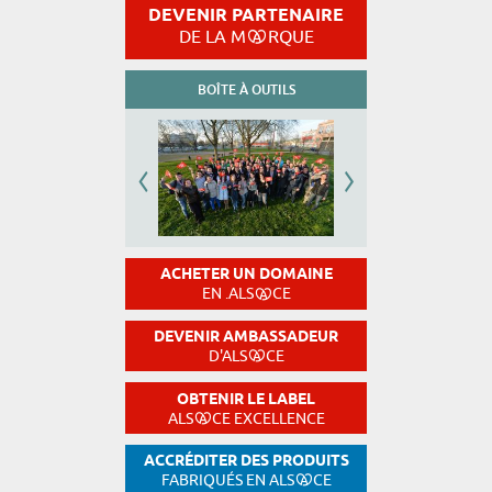
DEVENIR PARTENAIRE
DE LA M
RQUE
BOÎTE À OUTILS
ACHETER UN DOMAINE
EN .ALS
CE
DEVENIR AMBASSADEUR
D'ALS
CE
OBTENIR LE LABEL
ALS
CE EXCELLENCE
ACCRÉDITER DES PRODUITS
FABRIQUÉS EN ALS
CE