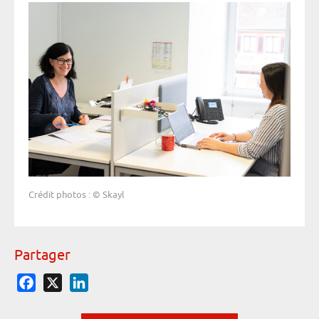
Crédit photos : © Skayl
Partager
Facebook
X
LinkedIn