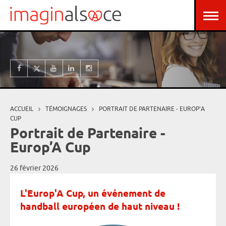
Aller au contenu principal
Panneau de gestion des cookies
ACCUEIL
TÉMOIGNAGES
PORTRAIT DE PARTENAIRE - EUROP’A
Vous êtes ici
CUP
Portrait de Partenaire -
Europ’A Cup
26 février 2026
L'Europ'A Cup, un événement de
handball européen de haut niveau !