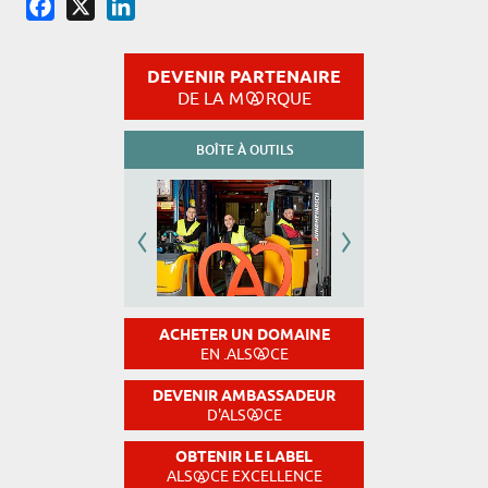
Facebook
X
LinkedIn
DEVENIR PARTENAIRE
DE LA M
RQUE
BOÎTE À OUTILS
ACHETER UN DOMAINE
EN .ALS
CE
DEVENIR AMBASSADEUR
D'ALS
CE
OBTENIR LE LABEL
ALS
CE EXCELLENCE