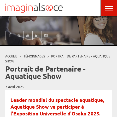
Aller au contenu principal
Panneau de gestion des cookies
ACCUEIL
TÉMOIGNAGES
PORTRAIT DE PARTENAIRE - AQUATIQUE
Vous êtes ici
SHOW
Portrait de Partenaire -
Aquatique Show
7 avril 2025
Leader mondial du spectacle aquatique,
Aquatique Show va participer à
l'Exposition Universelle d'Osaka 2025.