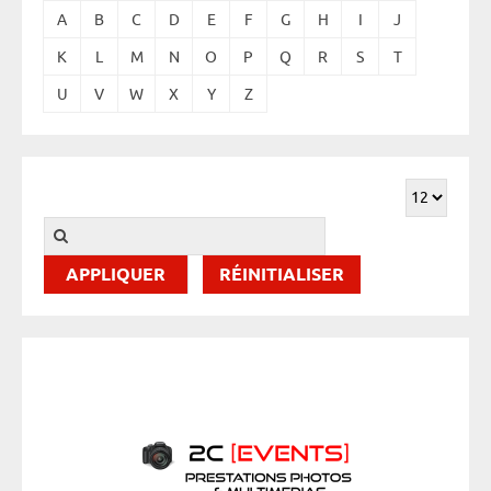
A
B
C
D
E
F
G
H
I
J
K
L
M
N
O
P
Q
R
S
T
U
V
W
X
Y
Z
RÉINITIALISER