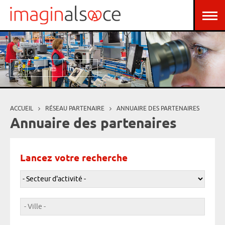
Aller au contenu principal
Panneau de gestion des cookies
ACCUEIL
RÉSEAU PARTENAIRE
ANNUAIRE DES PARTENAIRES
Vous êtes ici
Annuaire des partenaires
Lancez votre recherche