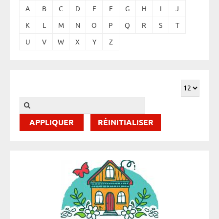
A
B
C
D
E
F
G
H
I
J
K
L
M
N
O
P
Q
R
S
T
U
V
W
X
Y
Z
RÉINITIALISER