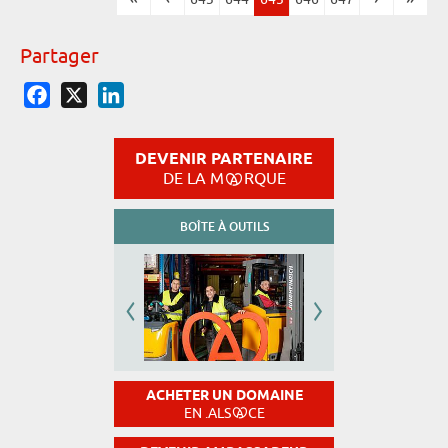
Pages
Partager
Facebook
X
LinkedIn
DEVENIR PARTENAIRE
DE LA M
RQUE
BOÎTE À OUTILS
ACHETER UN DOMAINE
EN .ALS
CE