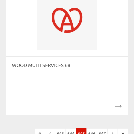
WOOD MULTI SERVICES 68
«
‹
›
»
643
644
645
646
647