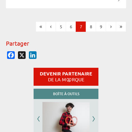
«
‹
›
»
5
6
7
8
9
Pages
Partager
Facebook
X
LinkedIn
DEVENIR PARTENAIRE
DE LA M
RQUE
BOÎTE À OUTILS