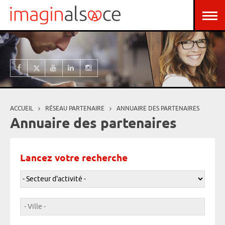
Aller au contenu principal
Panneau de gestion des cookies
ACCUEIL
RÉSEAU PARTENAIRE
ANNUAIRE DES PARTENAIRES
Vous êtes ici
Annuaire des partenaires
Lancez votre recherche