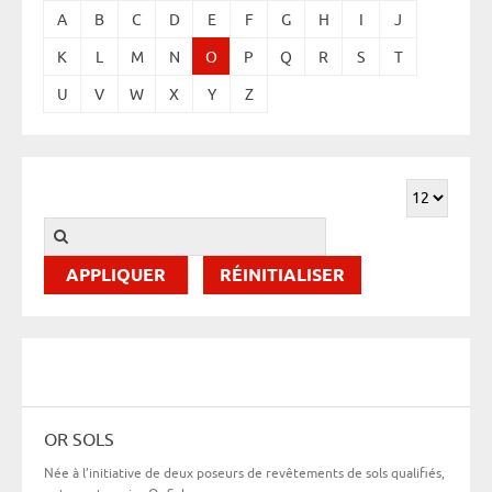
A
B
C
D
E
F
G
H
I
J
K
L
M
N
O
P
Q
R
S
T
U
V
W
X
Y
Z
RÉINITIALISER
OR SOLS
Née à l’initiative de deux poseurs de revêtements de sols qualifiés,