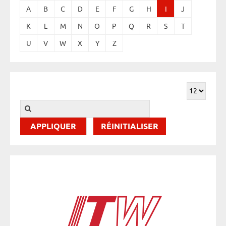
A
B
C
D
E
F
G
H
I
J
K
L
M
N
O
P
Q
R
S
T
U
V
W
X
Y
Z
RÉINITIALISER