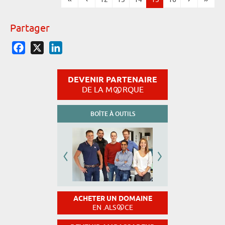
Pages
Partager
Facebook
X
LinkedIn
DEVENIR PARTENAIRE
DE LA M
RQUE
BOÎTE À OUTILS
ACHETER UN DOMAINE
EN .ALS
CE