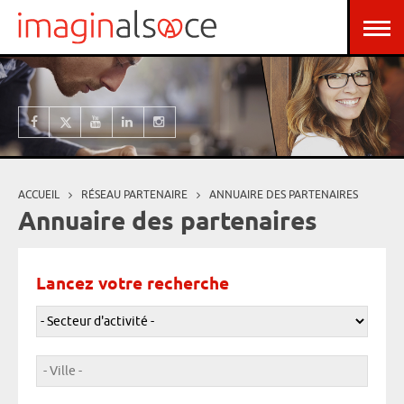
Aller au contenu principal
Panneau de gestion des cookies
ACCUEIL
RÉSEAU PARTENAIRE
ANNUAIRE DES PARTENAIRES
Vous êtes ici
Annuaire des partenaires
Lancez votre recherche