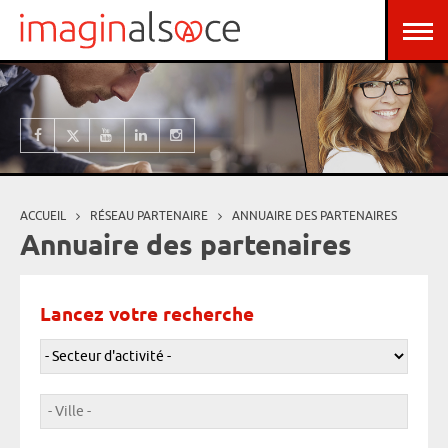
Aller au contenu principal
Panneau de gestion des cookies
ACCUEIL
RÉSEAU PARTENAIRE
ANNUAIRE DES PARTENAIRES
Vous êtes ici
Annuaire des partenaires
Lancez votre recherche