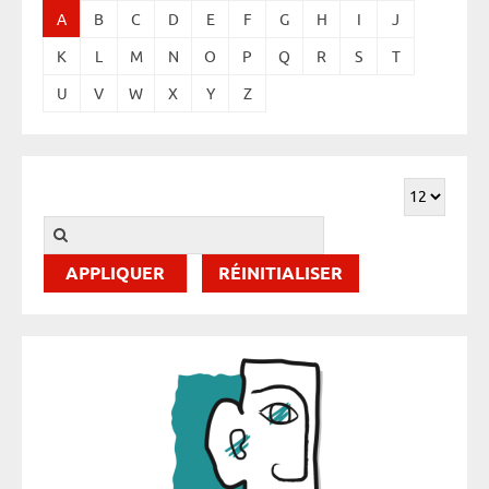
A
B
C
D
E
F
G
H
I
J
K
L
M
N
O
P
Q
R
S
T
U
V
W
X
Y
Z
RÉINITIALISER