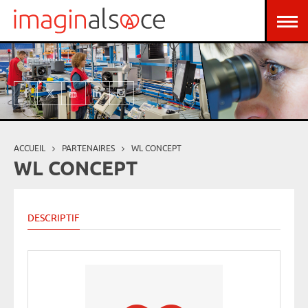
Aller au contenu principal
Panneau de gestion des cookies
ACCUEIL
PARTENAIRES
WL CONCEPT
Vous êtes ici
WL CONCEPT
DESCRIPTIF