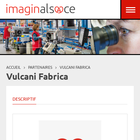
Aller au contenu principal
Panneau de gestion des cookies
ACCUEIL
PARTENAIRES
VULCANI FABRICA
Vous êtes ici
Vulcani Fabrica
DESCRIPTIF