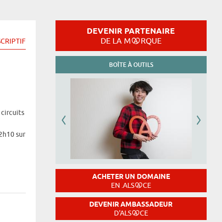
DEVENIR PARTENAIRE
DE LA M
RQUE
CRIPTIF
BOÎTE À OUTILS
 circuits
12h10 sur
ACHETER UN DOMAINE
EN .ALS
CE
DEVENIR AMBASSADEUR
D'ALS
CE