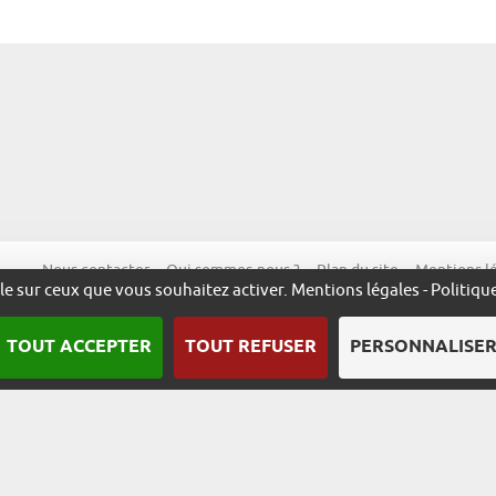
Nous contacter
Qui sommes-nous ?
Plan du site
Mentions l
ôle sur ceux que vous souhaitez activer.
Mentions légales
-
Politiqu
TOUT ACCEPTER
TOUT REFUSER
PERSONNALISE
Une démarche animée par l’ADIRA.
m
alsace.com
ambassadeurs.alsace
excellence.alsace
fabriq