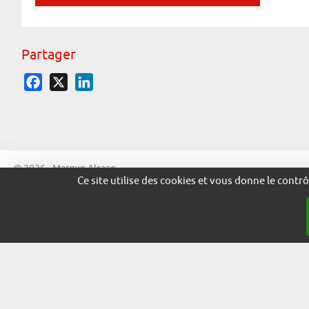
Partager
Facebook
X
LinkedIn
© 2026 - Marque Alsace
Ce site utilise des cookies et vous donne le contr
adira.co