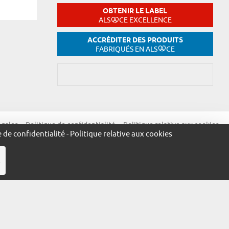
OBTENIR LE LABEL
ALS
CE EXCELLENCE
ACCRÉDITER DES PRODUITS
FABRIQUÉS EN ALS
CE
égales
Politique de confidentialité
Politique relative aux cookies
e de confidentialité
-
Politique relative aux cookies
R
ue.alsace