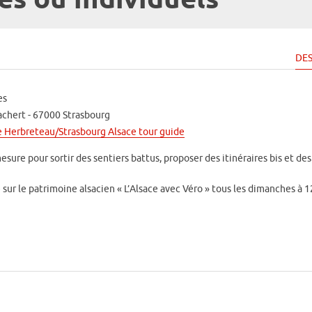
es ou individuels
DES
es
achert - 67000 Strasbourg
e Herbreteau/Strasbourg Alsace tour guide
esure pour sortir des sentiers battus, proposer des itinéraires bis et des
sur le patrimoine alsacien « L’Alsace avec Véro » tous les dimanches à 