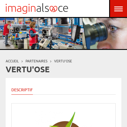
Aller au contenu principal
Panneau de gestion des cookies
ACCUEIL
PARTENAIRES
VERTU'OSE
Vous êtes ici
VERTU'OSE
DESCRIPTIF