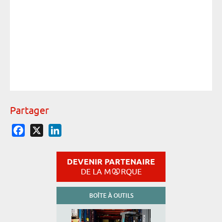
CO
Partager
Facebook
X
LinkedIn
DEVENIR PARTENAIRE
DE LA M
RQUE
BOÎTE À OUTILS