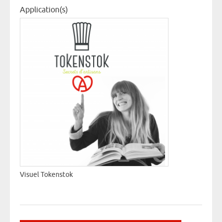
Application(s)
« Toke
mobile
Visuel Tokenstok