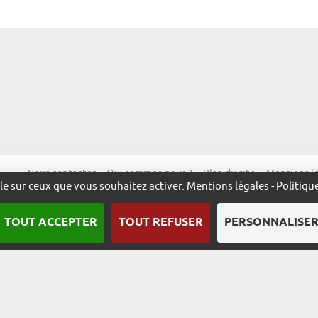
Nous contacter
Qui sommes-nous ?
Plan du site
Mentions l
ôle sur ceux que vous souhaitez activer.
Mentions légales
-
Politiqu
TOUT ACCEPTER
TOUT REFUSER
PERSONNALISE
Une démarche animée par l’ADIRA.
m
alsace.com
ambassadeurs.alsace
excellence.alsace
fabriq