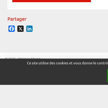
Partager
Facebook
X
LinkedIn
© 2026 - Marque Alsace
Ce site utilise des cookies et vous donne le contr
adira.co