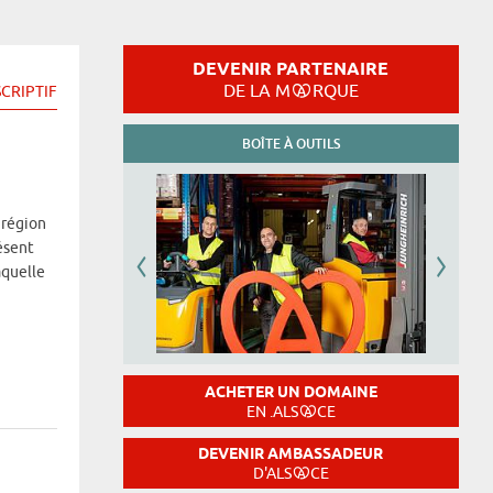
DEVENIR PARTENAIRE
DE LA M
RQUE
CRIPTIF
BOÎTE À OUTILS
 région
ésent
aquelle
ACHETER UN DOMAINE
EN .ALS
CE
DEVENIR AMBASSADEUR
D'ALS
CE