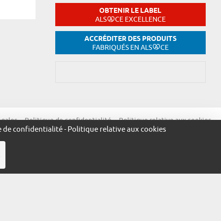
OBTENIR LE LABEL
ALS
CE EXCELLENCE
ACCRÉDITER DES PRODUITS
FABRIQUÉS EN ALS
CE
égales
Politique de confidentialité
Politique relative aux cookies
e de confidentialité
-
Politique relative aux cookies
R
ue.alsace