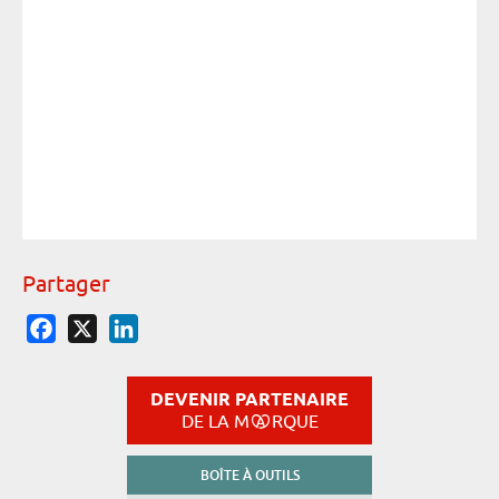
Crédit
CO
Partager
Facebook
X
LinkedIn
DEVENIR PARTENAIRE
DE LA M
RQUE
BOÎTE À OUTILS