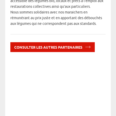
accessible des légumes bio, locaux et prêts à l’emploi aux
restaurations collectives ainsi qu’aux particuliers.
Nous sommes solidaires avec nos maraichers en
rémunérant au prix juste et en apportant des débouchés
aux légumes qui ne correspondent pas aux standards.
Renco
qui no
CONSULTER LES AUTRES PARTENAIRES
Comme
mots 
"Terra
collec
légume
Basée 
une SC
légume
outil 
Elle a
et prê