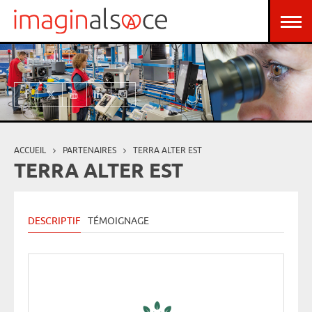
Aller au contenu principal
Panneau de gestion des cookies
ACCUEIL
PARTENAIRES
TERRA ALTER EST
Vous êtes ici
TERRA ALTER EST
DESCRIPTIF
TÉMOIGNAGE
Jeudi
Fair
c’es