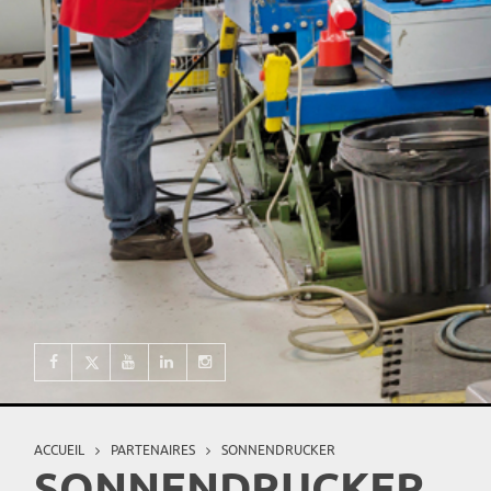
ACCUEIL
PARTENAIRES
SONNENDRUCKER
Vous êtes ici