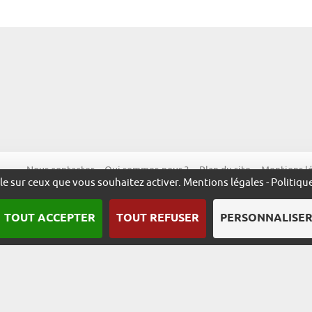
Nous contacter
Qui sommes-nous ?
Plan du site
Mentions l
ôle sur ceux que vous souhaitez activer.
Mentions légales
-
Politiqu
TOUT ACCEPTER
TOUT REFUSER
PERSONNALISE
Une démarche animée par l’ADIRA.
m
alsace.com
ambassadeurs.alsace
excellence.alsace
fabriq