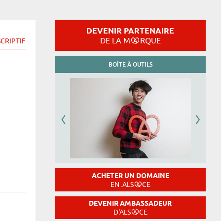
DEVENIR PARTENAIRE
DE LA M
RQUE
CRIPTIF
BOÎTE À OUTILS
ACHETER UN DOMAINE
EN .ALS
CE
DEVENIR AMBASSADEUR
D'ALS
CE