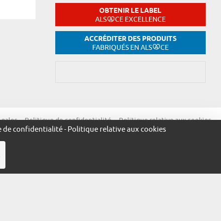
OBTENIR LE LABEL
ALS
CE EXCELLENCE
ACCRÉDITER DES PRODUITS
FABRIQUÉS EN ALS
CE
égales
Politique de confidentialité
Politique relative aux cookies
e de confidentialité
-
Politique relative aux cookies
R
ue.alsace