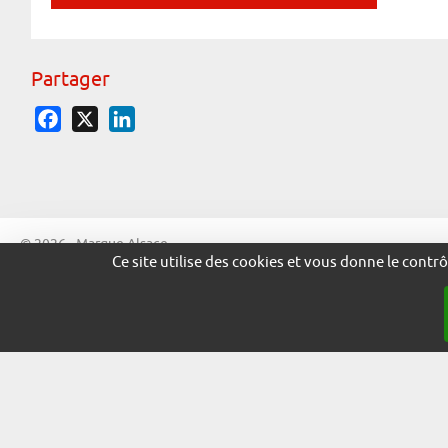
Partager
Facebook
X
LinkedIn
© 2026 - Marque Alsace
Ce site utilise des cookies et vous donne le contr
adira.co