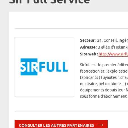
Sir Full Service
Secteur :
21. Conseil, ingé
Adresse :
3 allée d'Helsink
Site web :
http://www.sirf
Sirfull est le premier édit
fabrication et l'exploitat
fabricants (Tuyauteur, chau
nucléaire, pétrochimie…) d
équipements depuis leur fa
sous forme d’abonnement Saa
CONSULTER LES AUTRES PARTENAIRES