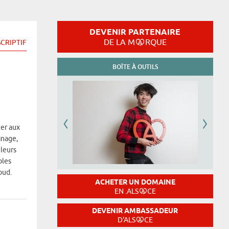
DEVENIR PARTENAIRE
DE LA M
RQUE
CRIPTIF
BOÎTE À OUTILS
ter aux
inage,
 leurs
bles
oud.
ACHETER UN DOMAINE
EN .ALS
CE
DEVENIR AMBASSADEUR
D'ALS
CE