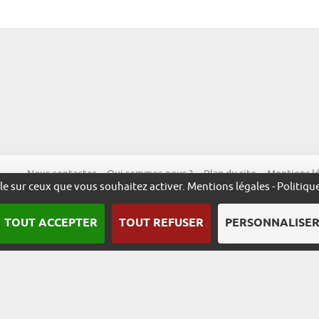
Nous contacter
Qui sommes-nous ?
Plan du site
Mentions l
ôle sur ceux que vous souhaitez activer.
Mentions légales
-
Politiqu
TOUT ACCEPTER
TOUT REFUSER
PERSONNALISE
Une démarche animée par l’ADIRA.
m
alsace.com
ambassadeurs.alsace
excellence.alsace
fabriq