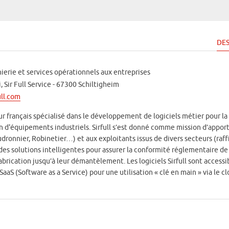
DES
nierie et services opérationnels aux entreprises
i, Sir Full Service - 67300 Schiltigheim
ull.com
eur français spécialisé dans le développement de logiciels métier pour la
ion d'équipements industriels. Sirfull s’est donné comme mission d’appor
dronnier, Robinetier…) et aux exploitants issus de divers secteurs (raff
es solutions intelligentes pour assurer la conformité réglementaire de
brication jusqu’à leur démantèlement. Les logiciels Sirfull sont accessi
S (Software as a Service) pour une utilisation « clé en main » via le cl