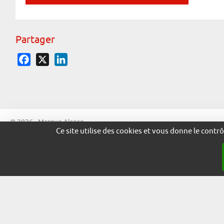
Partager
Facebook
X
LinkedIn
© 2026 - Marque Alsace
Ce site utilise des cookies et vous donne le contr
adira.co