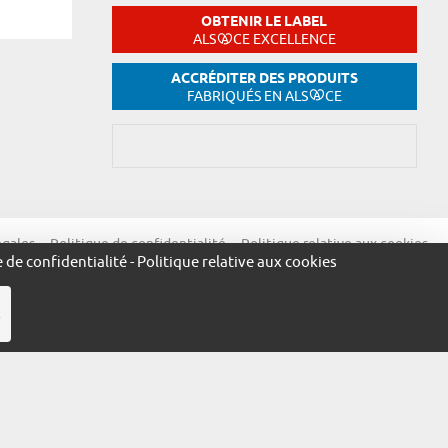
OBTENIR LE LABEL
ALS
CE EXCELLENCE
ACCRÉDITER DES PRODUITS
FABRIQUÉS EN ALS
CE
égales
Politique de confidentialité
Politique relative aux cookies
e de confidentialité
-
Politique relative aux cookies
R
ue.alsace