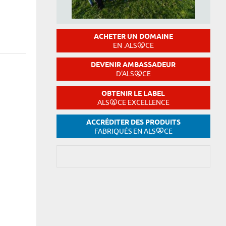
ACHETER UN DOMAINE
EN .ALS
CE
DEVENIR AMBASSADEUR
D'ALS
CE
OBTENIR LE LABEL
ALS
CE EXCELLENCE
ACCRÉDITER DES PRODUITS
FABRIQUÉS EN ALS
CE
Comment présenter votre structure en quel
« Notre association, dont le siège social est basé à Sierentz, a
pour objet la prise en charge d’animaux en détresse par tous l
soigner, éduquer et améliorer le sort des animaux placés sous no
animaux alsaciens laissés pour compte. »