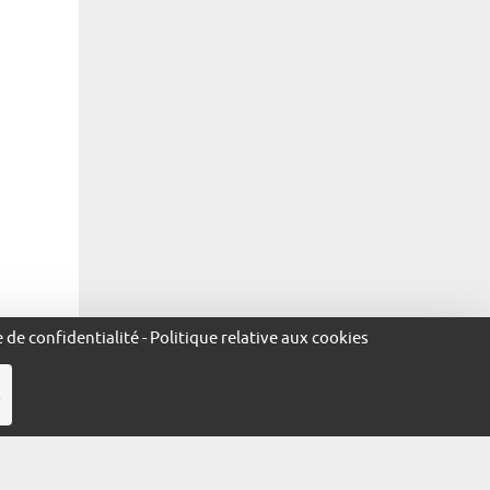
Pourquoi avoir adhéré à la Marque Alsace ?
« Parce que nous sommes très chauvins et que nous souhaitions f
tellement à faire chez nous. »
e de confidentialité
-
Politique relative aux cookies
Parmi les valeurs de la Marque Alsace, lesque
R
« La Marque Alsace véhicule de nombreuses valeurs et certaines
protection animale locale : la famille est toujours une valeur 
nous pouvons également citer la solidarité, l’éthique et le respe