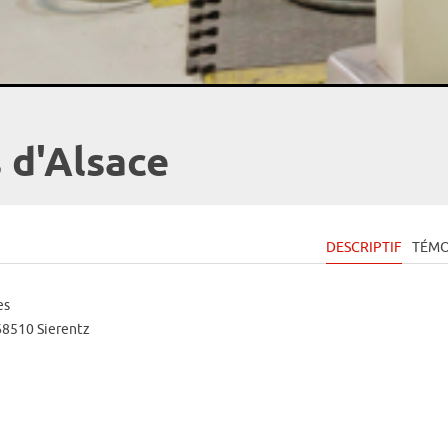
 d'Alsace
DESCRIPTIF
TÉMO
es
 68510 Sierentz