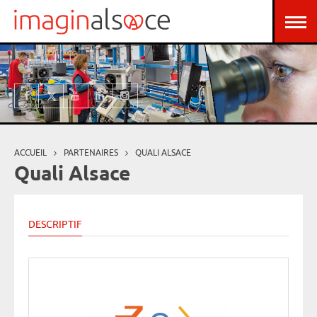
Aller au contenu principal
Panneau de gestion des cookies
ACCUEIL
PARTENAIRES
QUALI ALSACE
Vous êtes ici
Quali Alsace
DESCRIPTIF