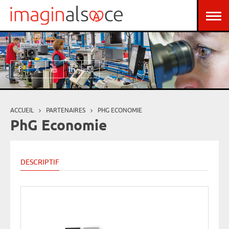
Aller au contenu principal
Panneau de gestion des cookies
ACCUEIL
PARTENAIRES
PHG ECONOMIE
Vous êtes ici
PhG Economie
DESCRIPTIF