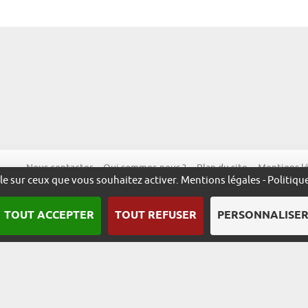
Nous contacter
Qui sommes-nous ?
Plan du site
Mentions l
ôle sur ceux que vous souhaitez activer.
Mentions légales
-
Politiqu
TOUT ACCEPTER
TOUT REFUSER
PERSONNALISE
Une démarche animée par l’ADIRA.
m
alsace.com
ambassadeurs.alsace
excellence.alsace
fabriq