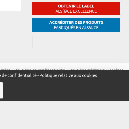
OBTENIR LE LABEL
ALS
CE EXCELLENCE
ACCRÉDITER DES PRODUITS
FABRIQUÉS EN ALS
CE
égales
Politique de confidentialité
Politique relative aux cookies
e de confidentialité
-
Politique relative aux cookies
R
ue.alsace