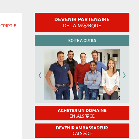
DEVENIR PARTENAIRE
DE LA M
RQUE
CRIPTIF
BOÎTE À OUTILS
ACHETER UN DOMAINE
EN .ALS
CE
DEVENIR AMBASSADEUR
D'ALS
CE