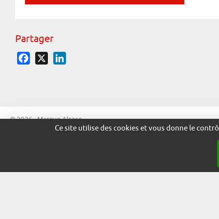
Partager
Facebook
X
LinkedIn
© 2026 - Marque Alsace
Ce site utilise des cookies et vous donne le contr
adira.co