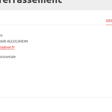
 Terrassement
DES
es
68600 ALGOLSHEIM
isation.fr
Horizontale