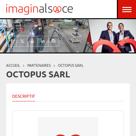
Aller au contenu principal
Panneau de gestion des cookies
ACCUEIL
PARTENAIRES
OCTOPUS SARL
Vous êtes ici
OCTOPUS SARL
DESCRIPTIF