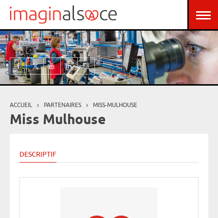
Aller au contenu principal
Panneau de gestion des cookies
ACCUEIL
PARTENAIRES
MISS-MULHOUSE
Vous êtes ici
Miss Mulhouse
DESCRIPTIF