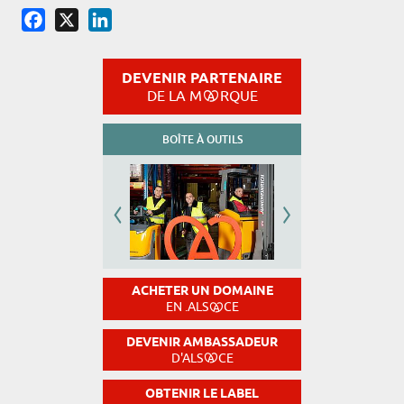
Facebook
X
LinkedIn
DEVENIR PARTENAIRE
DE LA M
RQUE
BOÎTE À OUTILS
ACHETER UN DOMAINE
EN .ALS
CE
DEVENIR AMBASSADEUR
D'ALS
CE
OBTENIR LE LABEL