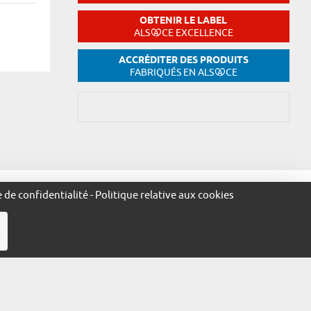
OBTENIR LE LABEL
ALS
CE EXCELLENCE
ACCRÉDITER DES PRODUITS
FABRIQUÉS EN ALS
CE
égales
Politique de confidentialité
Politique relative aux cookies
e de confidentialité
-
Politique relative aux cookies
R
ue.alsace