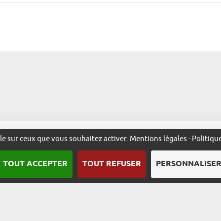
Nous contacter
Qui sommes-nous ?
Plan du site
Mentions l
ôle sur ceux que vous souhaitez activer.
Mentions légales
-
Politiqu
TOUT ACCEPTER
TOUT REFUSER
PERSONNALISE
Une démarche animée par l’ADIRA.
m
alsace.com
ambassadeurs.alsace
excellence.alsace
fabriq