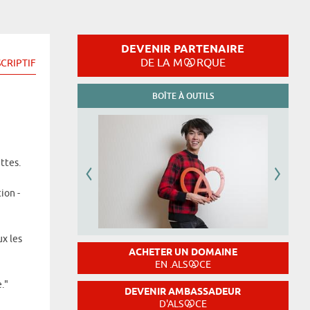
DEVENIR PARTENAIRE
DE LA M
RQUE
CRIPTIF
BOÎTE À OUTILS
ttes.
ion -
x les
ACHETER UN DOMAINE
EN .ALS
CE
."
DEVENIR AMBASSADEUR
D'ALS
CE