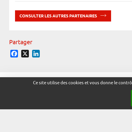
CONSULTER LES AUTRES PARTENAIRES
Partager
Facebook
X
LinkedIn
© 2026 - Marque Alsace
Ce site utilise des cookies et vous donne le contr
adira.co